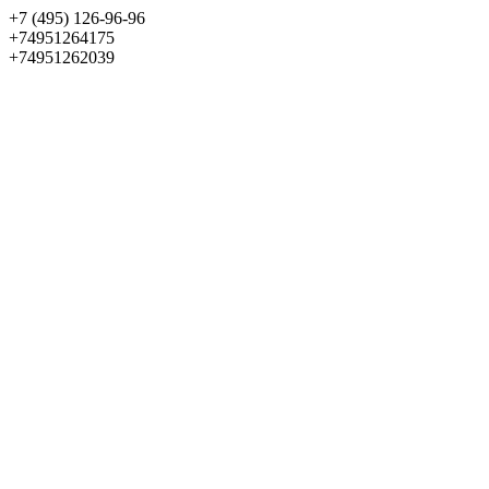
+7 (495) 126-96-96
+74951264175
+74951262039
Выбрать квартиру
Панорама
+7 (495) 172-23-80
Меню
+7 (495) 737-07-77
Обратный звонок
Войти
Избранное
О проекте
Квартиры
Как купить
Новости
Отделка
Виртуальный музей
О девелопере
Контакты
О проекте
Квартиры