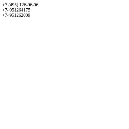
+7 (495) 126-96-96
+74951264175
+74951262039
Выбрать квартиру
Панорама
+7 (495) 172-23-80
Меню
+7 (495) 737-07-77
Обратный звонок
Войти
Избранное
О проекте
Квартиры
Как купить
Новости
Отделка
Виртуальный музей
О девелопере
Контакты
О проекте
Квартиры