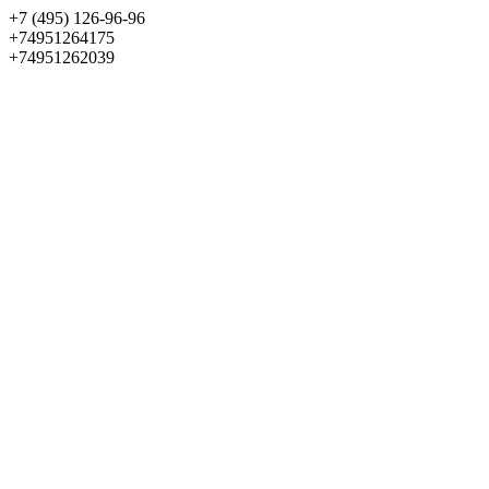
+7 (495) 126-96-96
+74951264175
+74951262039
Выбрать квартиру
Панорама
+7 (495) 172-23-80
Меню
+7 (495) 737-07-77
Обратный звонок
Войти
Избранное
О проекте
Квартиры
Как купить
Новости
Отделка
Виртуальный музей
О девелопере
Контакты
О проекте
Квартиры