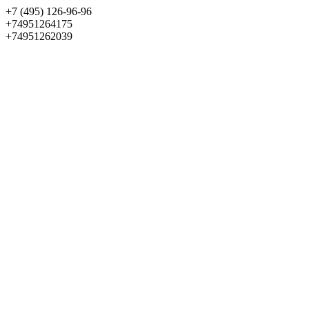
+7 (495) 126-96-96
+74951264175
+74951262039
Выбрать квартиру
Панорама
+7 (495) 172-23-80
Меню
+7 (495) 737-07-77
Обратный звонок
Войти
Избранное
О проекте
Квартиры
Как купить
Новости
Отделка
Виртуальный музей
О девелопере
Контакты
О проекте
Квартиры