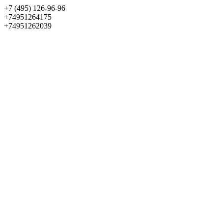
+7 (495) 126-96-96
+74951264175
+74951262039
Выбрать квартиру
Панорама
+7 (495) 172-23-80
Меню
+7 (495) 737-07-77
Обратный звонок
Войти
Избранное
О проекте
Квартиры
Как купить
Новости
Отделка
Виртуальный музей
О девелопере
Контакты
О проекте
Квартиры