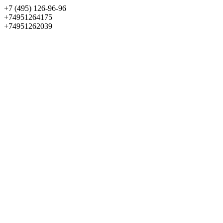
+7 (495) 126-96-96
+74951264175
+74951262039
Выбрать квартиру
Панорама
+7 (495) 172-23-80
Меню
+7 (495) 737-07-77
Обратный звонок
Войти
Избранное
О проекте
Квартиры
Как купить
Новости
Отделка
Виртуальный музей
О девелопере
Контакты
О проекте
Квартиры