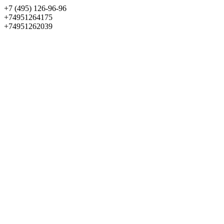
+7 (495) 126-96-96
+74951264175
+74951262039
Выбрать квартиру
Панорама
+7 (495) 172-23-80
Меню
+7 (495) 737-07-77
Обратный звонок
Войти
Избранное
О проекте
Квартиры
Как купить
Новости
Отделка
Виртуальный музей
О девелопере
Контакты
О проекте
Квартиры