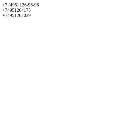
+7 (495) 126-96-96
+74951264175
+74951262039
Выбрать квартиру
Панорама
+7 (495) 172-23-80
Меню
+7 (495) 737-07-77
Обратный звонок
Войти
Избранное
О проекте
Квартиры
Как купить
Новости
Отделка
Виртуальный музей
О девелопере
Контакты
О проекте
Квартиры