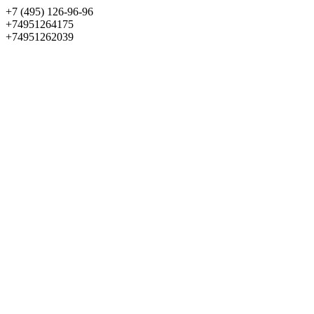
+7 (495) 126-96-96
+74951264175
+74951262039
Выбрать квартиру
Панорама
+7 (495) 172-23-80
Меню
+7 (495) 737-07-77
Обратный звонок
Войти
Избранное
О проекте
Квартиры
Как купить
Новости
Отделка
Виртуальный музей
О девелопере
Контакты
О проекте
Квартиры