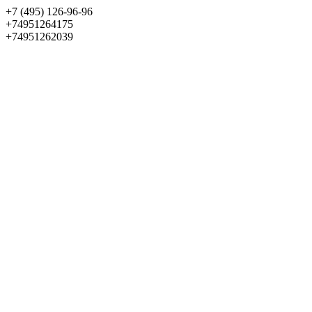
+7 (495) 126-96-96
+74951264175
+74951262039
Выбрать квартиру
Панорама
+7 (495) 172-23-80
Меню
+7 (495) 737-07-77
Обратный звонок
Войти
Избранное
О проекте
Квартиры
Как купить
Новости
Отделка
Виртуальный музей
О девелопере
Контакты
О проекте
Квартиры